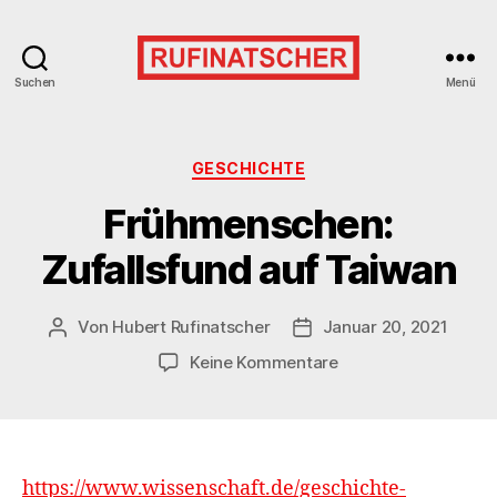
Suchen
Menü
Kategorien
GESCHICHTE
Frühmenschen:
Zufallsfund auf Taiwan
Von
Hubert Rufinatscher
Januar 20, 2021
Beitragsautor
Veröffentlichungsdatum
zu
Keine Kommentare
Frühmenschen:
Zufallsfund
auf
Taiwan
https://www.wissenschaft.de/geschichte-