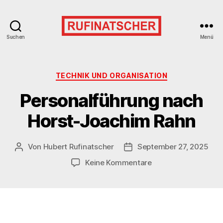
Suchen
Menü
Kategorien
TECHNIK UND ORGANISATION
Personalführung nach
Horst-Joachim Rahn
Von
Hubert Rufinatscher
September 27, 2025
Beitragsautor
Veröffentlichungsdatum
zu
Keine Kommentare
Personalführung
nach
Horst-
Joachim
Rahn